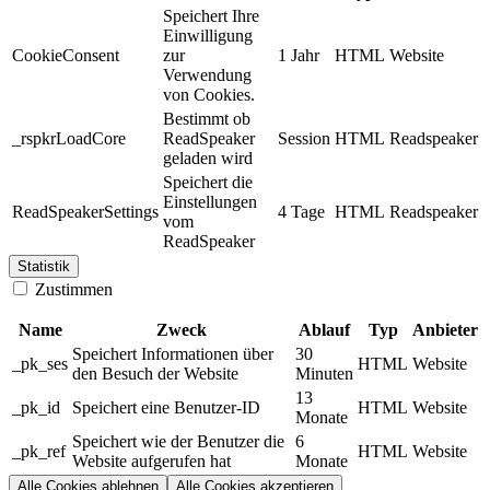
Speichert Ihre
Einwilligung
CookieConsent
zur
1 Jahr
HTML
Website
Verwendung
von Cookies.
Bestimmt ob
_rspkrLoadCore
ReadSpeaker
Session
HTML
Readspeaker
geladen wird
Speichert die
Einstellungen
ReadSpeakerSettings
4 Tage
HTML
Readspeaker
vom
ReadSpeaker
Statistik
Zustimmen
Name
Zweck
Ablauf
Typ
Anbieter
Speichert Informationen über
30
_pk_ses
HTML
Website
den Besuch der Website
Minuten
13
_pk_id
Speichert eine Benutzer-ID
HTML
Website
Monate
Speichert wie der Benutzer die
6
_pk_ref
HTML
Website
Website aufgerufen hat
Monate
Alle Cookies ablehnen
Alle Cookies akzeptieren