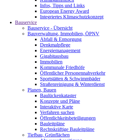
Infos, Tipps und Links
European Energy Award
Integriertes Klimaschutzkonzept
Bauservice
Bauservice - Übersicht
Bauverwaltung, Immobilien, ÖPNV
Abfall & Entsorgung
Denkmalpflege
Energiemanagement
Gigabitausbau
Immobilien
Kommunale Friedhöfe
Öffentlicher Personennahverkehr
Sportstätten & Schwimmbäder
Straßenreinigung & Winterdienst
Planen, Bauen
Baulückenkataster
Konzepte und Pläne
Interaktive Karte
Verfahren suchen
Öffentlichkeitsbeteiligungen
Bauleitpläne
Rechtskräftige Bauleitpläne
Tiefbau, Grünflächen