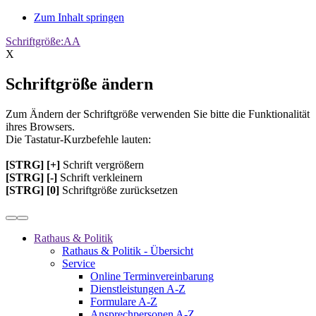
Zum Inhalt springen
Schriftgröße:
A
A
X
Schriftgröße ändern
Zum Ändern der Schriftgröße verwenden Sie bitte die Funktionalität
ihres Browsers.
Die Tastatur-Kurzbefehle lauten:
[STRG] [+]
Schrift vergrößern
[STRG] [-]
Schrift verkleinern
[STRG] [0]
Schriftgröße zurücksetzen
Rathaus & Politik
Rathaus & Politik - Übersicht
Service
Online Terminvereinbarung
Dienstleistungen A-Z
Formulare A-Z
Ansprechpersonen A-Z