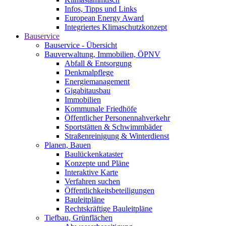
Infos, Tipps und Links
European Energy Award
Integriertes Klimaschutzkonzept
Bauservice
Bauservice - Übersicht
Bauverwaltung, Immobilien, ÖPNV
Abfall & Entsorgung
Denkmalpflege
Energiemanagement
Gigabitausbau
Immobilien
Kommunale Friedhöfe
Öffentlicher Personennahverkehr
Sportstätten & Schwimmbäder
Straßenreinigung & Winterdienst
Planen, Bauen
Baulückenkataster
Konzepte und Pläne
Interaktive Karte
Verfahren suchen
Öffentlichkeitsbeteiligungen
Bauleitpläne
Rechtskräftige Bauleitpläne
Tiefbau, Grünflächen