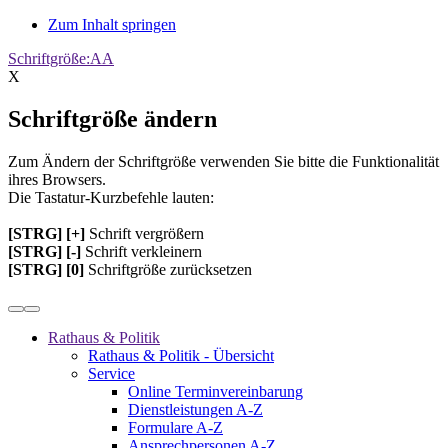
Zum Inhalt springen
Schriftgröße:
A
A
X
Schriftgröße ändern
Zum Ändern der Schriftgröße verwenden Sie bitte die Funktionalität
ihres Browsers.
Die Tastatur-Kurzbefehle lauten:
[STRG] [+]
Schrift vergrößern
[STRG] [-]
Schrift verkleinern
[STRG] [0]
Schriftgröße zurücksetzen
Rathaus & Politik
Rathaus & Politik - Übersicht
Service
Online Terminvereinbarung
Dienstleistungen A-Z
Formulare A-Z
Ansprechpersonen A-Z