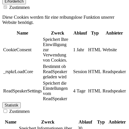
Erforderlich
Zustimmen
Diese Cookies werden für eine reibungslose Funktion unserer
Website benötigt.
Name
Zweck
Ablauf
Typ
Anbieter
Speichert Ihre
Einwilligung
CookieConsent
zur
1 Jahr
HTML
Website
Verwendung
von Cookies.
Bestimmt ob
_rspkrLoadCore
ReadSpeaker
Session
HTML
Readspeaker
geladen wird
Speichert die
Einstellungen
ReadSpeakerSettings
4 Tage
HTML
Readspeaker
vom
ReadSpeaker
Statistik
Zustimmen
Name
Zweck
Ablauf
Typ
Anbieter
Speichert Informationen über
30