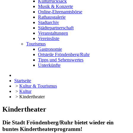
Kulturrucksack
Musik & Konzerte
Online-Ehrenamtsbörse
Rathausgalerie
Stadtarchiv
Städtepartnerschaft
Veranstaltungen
Vereinsliste
Tourismus
Gastronomie
Ortsteile Fröndenberg/Ruhr
Tipps und Sehenswertes
Unterkünfte
Startseite
>
Kultur & Tourismus
>
Kultur
>
Kindertheater
Kindertheater
Die Stadt Fröndenberg/Ruhr bietet wieder ein
buntes Kindertheaterprogramm!