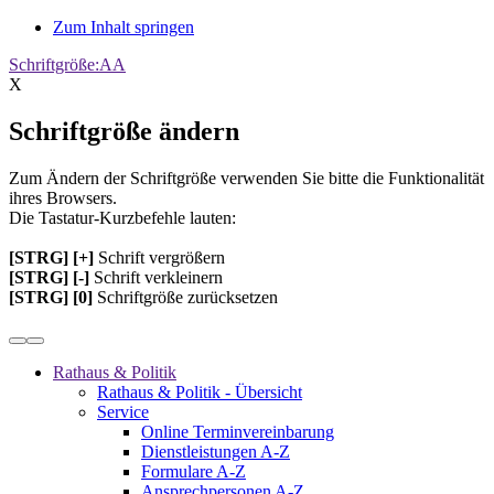
Zum Inhalt springen
Schriftgröße:
A
A
X
Schriftgröße ändern
Zum Ändern der Schriftgröße verwenden Sie bitte die Funktionalität
ihres Browsers.
Die Tastatur-Kurzbefehle lauten:
[STRG] [+]
Schrift vergrößern
[STRG] [-]
Schrift verkleinern
[STRG] [0]
Schriftgröße zurücksetzen
Rathaus & Politik
Rathaus & Politik - Übersicht
Service
Online Terminvereinbarung
Dienstleistungen A-Z
Formulare A-Z
Ansprechpersonen A-Z