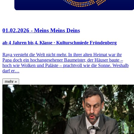
01.02.2026 - Meins Meins Deins
ab 4 Jahren bis 4. Klasse · Kulturschmiede Fröndenberg
Raya versteht die Welt nicht mehr. In ihrer alten Heimat war ihr
Papa doch ein hochangesehener Baumeister, der Häuser baute –
hoch wie Wolken und Paläste – prachtvoll wie die Sonne. Weshalb
darf er…
mehr »