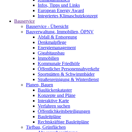
Infos, Tipps und Links
European Energy Award
Integriertes Klimaschutzkonzept
Bauservice
Bauservice - Übersicht
Bauverwaltung, Immobilien, ÖPNV
Abfall & Entsorgung
Denkmalpflege
Energiemanagement
Gigabitausbau
Immobilien
Kommunale Friedhöfe
Öffentlicher Personennahverkehr
Sportstätten & Schwimmbäder
Straßenreinigung & Winterdienst
Planen, Bauen
Baulückenkataster
Konzepte und Pläne
Interaktive Karte
Verfahren suchen
Öffentlichkeitsbeteiligungen
Bauleitpläne
Rechtskräftige Bauleitpläne
Tiefbau, Grünflächen