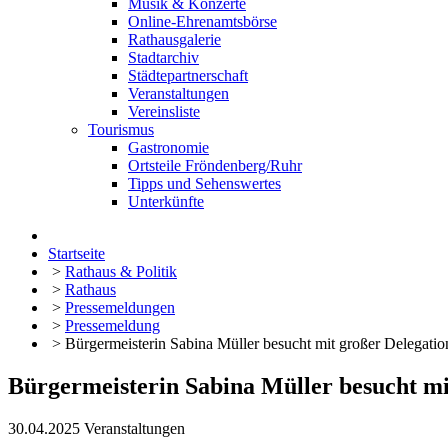
Musik & Konzerte
Online-Ehrenamtsbörse
Rathausgalerie
Stadtarchiv
Städtepartnerschaft
Veranstaltungen
Vereinsliste
Tourismus
Gastronomie
Ortsteile Fröndenberg/Ruhr
Tipps und Sehenswertes
Unterkünfte
Startseite
>
Rathaus & Politik
>
Rathaus
>
Pressemeldungen
>
Pressemeldung
>
Bürgermeisterin Sabina Müller besucht mit großer Delegat
Bürgermeisterin Sabina Müller besucht m
30.04.2025
Veranstaltungen