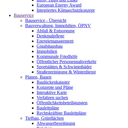
European Energy Award
Integriertes Klimaschutzkonzept
Bauservice
Bauservice - Übersicht
Bauverwaltung, Immobilien, ÖPNV
Abfall & Entsorgung
Denkmalpflege
Energiemanagement
Gigabitausbau
Immobilien
Kommunale Friedhöfe
Öffentlicher Personennahverkehr
Sportstätten & Schwimmbäder
Straßenreinigung & Winterdienst
Planen, Bauen
Baulückenkataster
Konzepte und Pläne
Interaktive Karte
Verfahren suchen
Öffentlichkeitsbeteiligungen
Bauleitpläne
Rechtskräftige Bauleitpläne
Tiefbau, Grünflächen
Abwasserbeseitigung