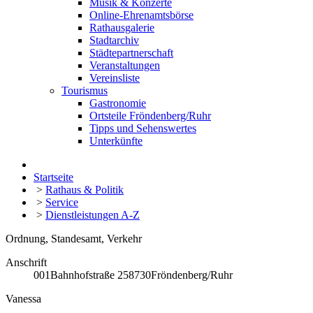
Musik & Konzerte
Online-Ehrenamtsbörse
Rathausgalerie
Stadtarchiv
Städtepartnerschaft
Veranstaltungen
Vereinsliste
Tourismus
Gastronomie
Ortsteile Fröndenberg/Ruhr
Tipps und Sehenswertes
Unterkünfte
Startseite
>
Rathaus & Politik
>
Service
>
Dienstleistungen A-Z
Ordnung, Standesamt, Verkehr
Anschrift
001
Bahnhofstraße 2
58730
Fröndenberg/Ruhr
Vanessa