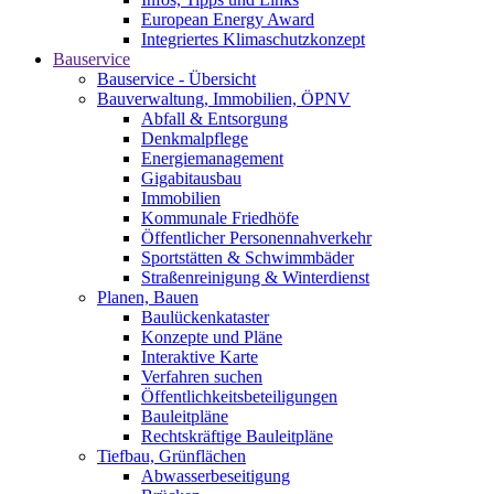
European Energy Award
Integriertes Klimaschutzkonzept
Bauservice
Bauservice - Übersicht
Bauverwaltung, Immobilien, ÖPNV
Abfall & Entsorgung
Denkmalpflege
Energiemanagement
Gigabitausbau
Immobilien
Kommunale Friedhöfe
Öffentlicher Personennahverkehr
Sportstätten & Schwimmbäder
Straßenreinigung & Winterdienst
Planen, Bauen
Baulückenkataster
Konzepte und Pläne
Interaktive Karte
Verfahren suchen
Öffentlichkeitsbeteiligungen
Bauleitpläne
Rechtskräftige Bauleitpläne
Tiefbau, Grünflächen
Abwasserbeseitigung