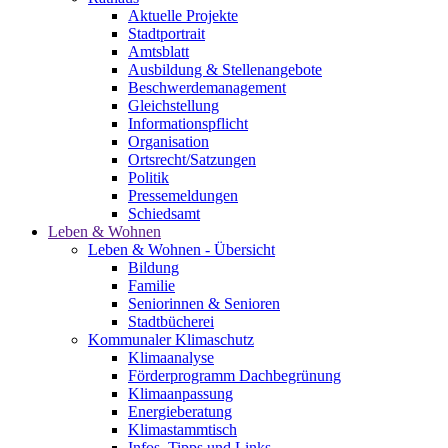
Aktuelle Projekte
Stadtportrait
Amtsblatt
Ausbildung & Stellenangebote
Beschwerdemanagement
Gleichstellung
Informationspflicht
Organisation
Ortsrecht/Satzungen
Politik
Pressemeldungen
Schiedsamt
Leben & Wohnen
Leben & Wohnen - Übersicht
Bildung
Familie
Seniorinnen & Senioren
Stadtbücherei
Kommunaler Klimaschutz
Klimaanalyse
Förderprogramm Dachbegrünung
Klimaanpassung
Energieberatung
Klimastammtisch
Infos, Tipps und Links