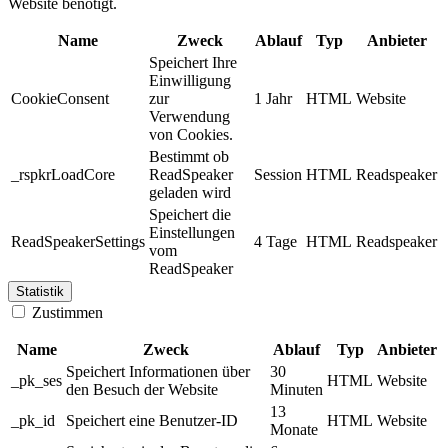
Website benötigt.
Name
Zweck
Ablauf
Typ
Anbieter
Speichert Ihre
Einwilligung
CookieConsent
zur
1 Jahr
HTML
Website
Verwendung
von Cookies.
Bestimmt ob
_rspkrLoadCore
ReadSpeaker
Session
HTML
Readspeaker
geladen wird
Speichert die
Einstellungen
ReadSpeakerSettings
4 Tage
HTML
Readspeaker
vom
ReadSpeaker
Statistik
Zustimmen
Name
Zweck
Ablauf
Typ
Anbieter
Speichert Informationen über
30
_pk_ses
HTML
Website
den Besuch der Website
Minuten
13
_pk_id
Speichert eine Benutzer-ID
HTML
Website
Monate