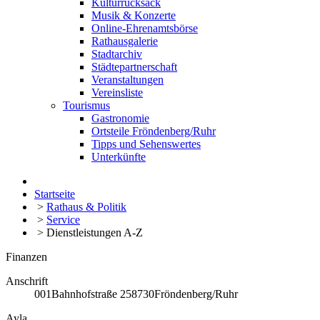
Kulturrucksack
Musik & Konzerte
Online-Ehrenamtsbörse
Rathausgalerie
Stadtarchiv
Städtepartnerschaft
Veranstaltungen
Vereinsliste
Tourismus
Gastronomie
Ortsteile Fröndenberg/Ruhr
Tipps und Sehenswertes
Unterkünfte
Startseite
>
Rathaus & Politik
>
Service
>
Dienstleistungen A-Z
Finanzen
Anschrift
001
Bahnhofstraße 2
58730
Fröndenberg/Ruhr
Ayla