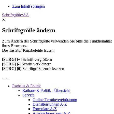
Zum Inhalt springen
Schriftgröße:
A
A
X
Schriftgröße ändern
Zum Ändern der Schriftgröße verwenden Sie bitte die Funktionalität
ihres Browsers.
Die Tastatur-Kurzbefehle lauten:
[STRG] [+]
Schrift vergrößern
[STRG] [-]
Schrift verkleinern
[STRG] [0]
Schriftgröße zurücksetzen
Rathaus & Politik
Rathaus & Politik - Übersicht
Service
Online Terminvereinbarung
Dienstleistungen A-Z
Formulare A-Z
Ansprechpersonen A-Z