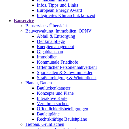
Infos, Tipps und Links
European Energy Award
Integriertes Klimaschutzkonzept
Bauservice
Bauservice - Übersicht
Bauverwaltung, Immobilien, ÖPNV
Abfall & Entsorgung
Denkmalpflege
Energiemanagement
Gigabitausbau
Immobilien
Kommunale Friedhöfe
Öffentlicher Personennahverkehr
Sportstätten & Schwimmbäder
Straßenreinigung & Winterdienst
Planen, Bauen
Baulückenkataster
Konzepte und Pläne
Interaktive Karte
Verfahren suchen
Öffentlichkeitsbeteiligungen
Bauleitpläne
Rechtskräftige Bauleitpläne
Tiefbau, Grünflächen