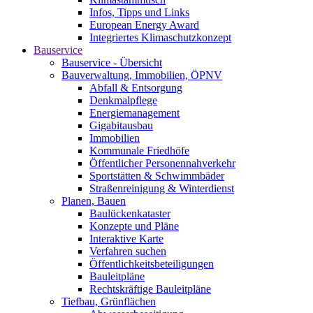
Infos, Tipps und Links
European Energy Award
Integriertes Klimaschutzkonzept
Bauservice
Bauservice - Übersicht
Bauverwaltung, Immobilien, ÖPNV
Abfall & Entsorgung
Denkmalpflege
Energiemanagement
Gigabitausbau
Immobilien
Kommunale Friedhöfe
Öffentlicher Personennahverkehr
Sportstätten & Schwimmbäder
Straßenreinigung & Winterdienst
Planen, Bauen
Baulückenkataster
Konzepte und Pläne
Interaktive Karte
Verfahren suchen
Öffentlichkeitsbeteiligungen
Bauleitpläne
Rechtskräftige Bauleitpläne
Tiefbau, Grünflächen