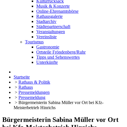
Kulturrucksack
Musik & Konzerte
Online-Ehrenamtsbörse
Rathausgalerie
Stadtarchiv
Städtepartnerschaft
Veranstaltungen
Vereinsliste
Tourismus
Gastronomie
Ortsteile Fröndenberg/Ruhr
Tipps und Sehenswertes
Unterkünfte
Startseite
>
Rathaus & Politik
>
Rathaus
>
Pressemeldungen
>
Pressemeldung
>
Bürgermeisterin Sabina Müller vor Ort bei Kfz-
Meisterbetrieb Hinrichs
Bürgermeisterin Sabina Müller vor Ort