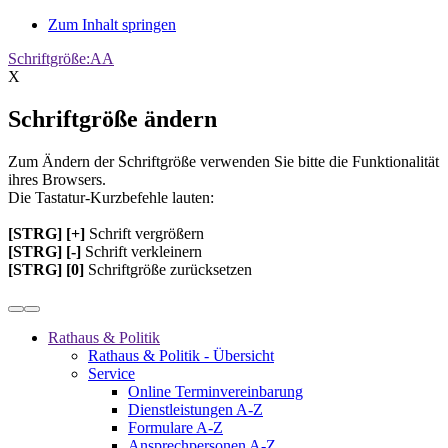
Zum Inhalt springen
Schriftgröße:
A
A
X
Schriftgröße ändern
Zum Ändern der Schriftgröße verwenden Sie bitte die Funktionalität
ihres Browsers.
Die Tastatur-Kurzbefehle lauten:
[STRG] [+]
Schrift vergrößern
[STRG] [-]
Schrift verkleinern
[STRG] [0]
Schriftgröße zurücksetzen
Rathaus & Politik
Rathaus & Politik - Übersicht
Service
Online Terminvereinbarung
Dienstleistungen A-Z
Formulare A-Z
Ansprechpersonen A-Z