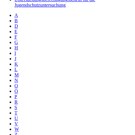
Jugendschutzuntersuchung
A
B
D
E
F
G
H
I
J
K
L
M
N
O
Ö
P
R
S
T
U
V
W
Z