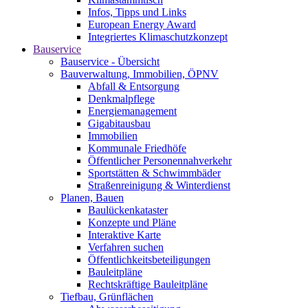
Infos, Tipps und Links
European Energy Award
Integriertes Klimaschutzkonzept
Bauservice
Bauservice - Übersicht
Bauverwaltung, Immobilien, ÖPNV
Abfall & Entsorgung
Denkmalpflege
Energiemanagement
Gigabitausbau
Immobilien
Kommunale Friedhöfe
Öffentlicher Personennahverkehr
Sportstätten & Schwimmbäder
Straßenreinigung & Winterdienst
Planen, Bauen
Baulückenkataster
Konzepte und Pläne
Interaktive Karte
Verfahren suchen
Öffentlichkeitsbeteiligungen
Bauleitpläne
Rechtskräftige Bauleitpläne
Tiefbau, Grünflächen