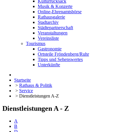
Kulturrucksack
Musik & Konzerte
Online-Ehrenamtsbörse
Rathausgalerie
Stadtarchiv
Städtepartnerschaft
Veranstaltungen
Vereinsliste
Tourismus
Gastronomie
Ortsteile Fröndenberg/Ruhr
Tipps und Sehenswertes
Unterkünfte
Startseite
>
Rathaus & Politik
>
Service
>
Dienstleistungen A-Z
Dienstleistungen A - Z
A
B
D