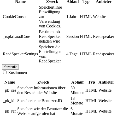
Name
Zweck
Ablauf
Typ
Anbieter
Speichert Ihre
Einwilligung
CookieConsent
zur
1 Jahr
HTML
Website
Verwendung
von Cookies.
Bestimmt ob
_rspkrLoadCore
ReadSpeaker
Session
HTML
Readspeaker
geladen wird
Speichert die
Einstellungen
ReadSpeakerSettings
4 Tage
HTML
Readspeaker
vom
ReadSpeaker
Statistik
Zustimmen
Name
Zweck
Ablauf
Typ
Anbieter
Speichert Informationen über
30
_pk_ses
HTML
Website
den Besuch der Website
Minuten
13
_pk_id
Speichert eine Benutzer-ID
HTML
Website
Monate
Speichert wie der Benutzer die
6
_pk_ref
HTML
Website
Website aufgerufen hat
Monate