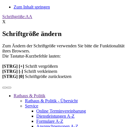
Zum Inhalt springen
Schriftgröße:
A
A
X
Schriftgröße ändern
Zum Ändern der Schriftgröße verwenden Sie bitte die Funktionalität
ihres Browsers.
Die Tastatur-Kurzbefehle lauten:
[STRG] [+]
Schrift vergrößern
[STRG] [-]
Schrift verkleinern
[STRG] [0]
Schriftgröße zurücksetzen
Rathaus & Politik
Rathaus & Politik - Übersicht
Service
Online Terminvereinbarung
Dienstleistungen A-Z
Formulare A-Z
Ansprechpersonen A-Z